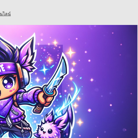
อนไลน์