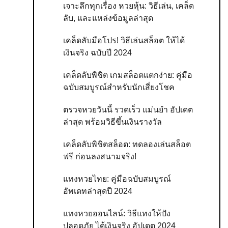
เจาะลึกทุกเรื่อง หวยหุ้น: วิธีเล่น, เคล็ด
ลับ, และแหล่งข้อมูลล่าสุด
เคล็ดลับมือโปร! วิธีเล่นสล็อต ให้ได้
เงินจริง ฉบับปี 2024
เคล็ดลับพิชิต เกมสล็อตแตกง่าย: คู่มือ
ฉบับสมบูรณ์สำหรับนักเสี่ยงโชค
ตรวจหวยวันนี้ รวดเร็ว แม่นยำ อัปเดต
ล่าสุด พร้อมวิธีขึ้นเงินรางวัล
เคล็ดลับพิชิตสล็อต: ทดลองเล่นสล็อต
ฟรี ก่อนลงสนามจริง!
แทงหวยไทย: คู่มือฉบับสมบูรณ์
อัพเดทล่าสุดปี 2024
แทงหวยออนไลน์: วิธีแทงให้ปัง
ปลอดภัย ได้เงินจริง อัปเดต 2024