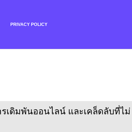
PRIVACY POLICY
รเดิมพันออนไลน์ และเคล็ดลับที่ไม่