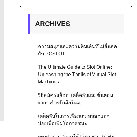
ARCHIVES
ความสนุกและความตื่นเต้นที่ไม่สิ้นสุด
กับ PGSLOT
The Ultimate Guide to Slot Online:
Unleashing the Thrills of Virtual Slot
Machines
วิธีสมัครสล็อต: เคล็ดลับและขั้นตอน
ง่ายๆ สำหรับมือใหม่
เคล็ดลับในการเลือกเกมสล็อตแตก
บ่อยเพื่อเพิ่มโอกาสชนะ
เทคนิคเล่นสล็อตให้ได้ผลจริง: วิธีเพิ่ม