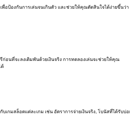
ื่อป้องกันการเล่นจนเกินตัว และช่วยให้คุณตัดสินใจได้ง่ายขึ้นว่า
ก่อนที่จะลงเดิมพันด้วยเงินจริง การทดลองเล่นจะช่วยให้คุณ
ด้
วกับเกมสล็อตแต่ละเกม เช่น อัตราการจ่ายเงินจริง, โบนัสที่ได้รับบ่อ