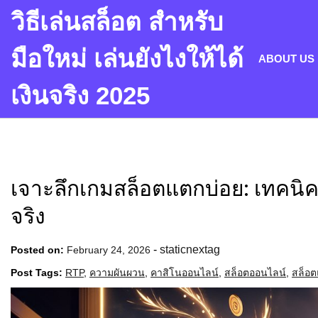
Skip
วิธีเล่นสล็อต สำหรับ
to
content
มือใหม่ เล่นยังไงให้ได้
ABOUT US
เงินจริง 2025
เจาะลึกเกมสล็อตแตกบ่อย: เทคนิค เ
จริง
-
staticnextag
Posted on:
February 24, 2026
Post Tags:
RTP
,
ความผันผวน
,
คาสิโนออนไลน์
,
สล็อตออนไลน์
,
สล็อต