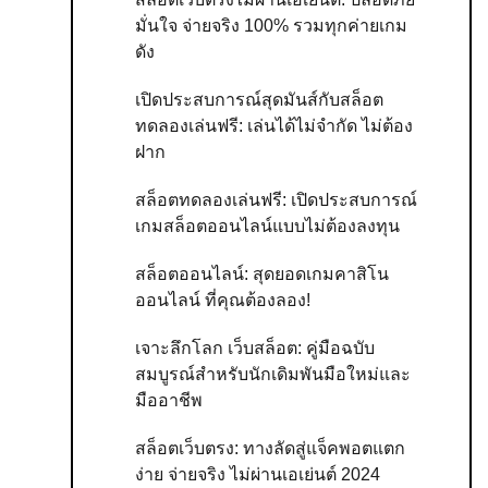
มั่นใจ จ่ายจริง 100% รวมทุกค่ายเกม
ดัง
เปิดประสบการณ์สุดมันส์กับสล็อต
ทดลองเล่นฟรี: เล่นได้ไม่จำกัด ไม่ต้อง
ฝาก
สล็อตทดลองเล่นฟรี: เปิดประสบการณ์
เกมสล็อตออนไลน์แบบไม่ต้องลงทุน
สล็อตออนไลน์: สุดยอดเกมคาสิโน
ออนไลน์ ที่คุณต้องลอง!
เจาะลึกโลก เว็บสล็อต: คู่มือฉบับ
สมบูรณ์สำหรับนักเดิมพันมือใหม่และ
มืออาชีพ
สล็อตเว็บตรง: ทางลัดสู่แจ็คพอตแตก
ง่าย จ่ายจริง ไม่ผ่านเอเย่นต์ 2024