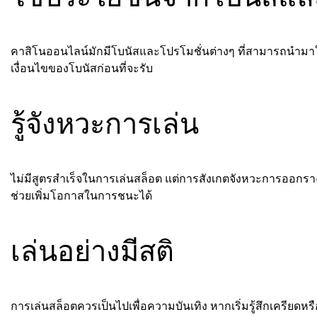
คาสิโนออนไลน์มักมีโบนัสและโปรโมชั่นต่างๆ ที่สามารถนำมาใ
เงื่อนไขของโบนัสก่อนที่จะรับ
รู้จังหวะการเล่น
ไม่มีสูตรสำเร็จในการเล่นสล็อต แต่การสังเกตจังหวะการออกร
ช่วยเพิ่มโอกาสในการชนะได้
เล่นอย่างมีสติ
การเล่นสล็อตควรเป็นไปเพื่อความบันเทิง หากเริ่มรู้สึกเครียด