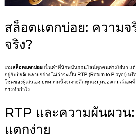
สล็อตแตกบ่อย: ความจร
จริง?
เกม
สล็อตแตกบ่อย
เป็นคำที่นักพนันออนไลน์ทุกคนต่างใฝ่หา แต่ค
อยู่กับปัจจัยหลายอย่าง ไม่ว่าจะเป็น RTP (Return to Player) หรื
โชคของผู้เล่นเอง บทความนี้จะเจาะลึกทุกแง่มุมของเกมสล็อตที่ว
การทำกำไร
RTP และความผันผวน: 
แตกง่าย