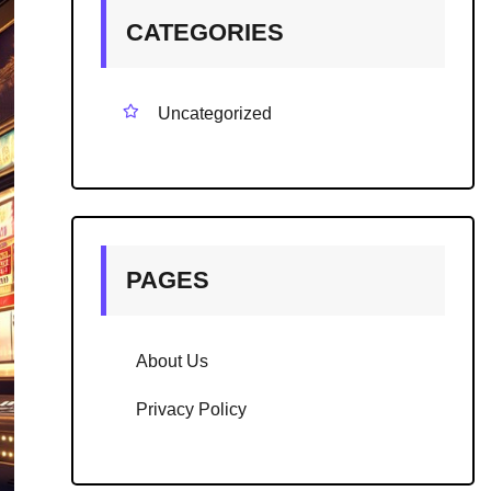
CATEGORIES
Uncategorized
PAGES
About Us
Privacy Policy