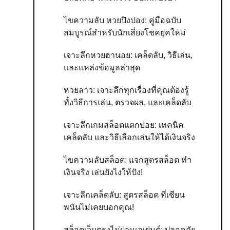
ไขความลับ หวยปิงปอง: คู่มือฉบับ
สมบูรณ์สำหรับนักเสี่ยงโชคยุคใหม่
เจาะลึกหวยฮานอย: เคล็ดลับ, วิธีเล่น,
และแหล่งข้อมูลล่าสุด
หวยลาว: เจาะลึกทุกเรื่องที่คุณต้องรู้
ทั้งวิธีการเล่น, ตรวจผล, และเคล็ดลับ
เจาะลึกเกมสล็อตแตกบ่อย: เทคนิค
เคล็ดลับ และวิธีเลือกเล่นให้ได้เงินจริง
ไขความลับสล็อต: แจกสูตรสล็อต ทำ
เงินจริง เล่นยังไงให้ปัง!
เจาะลึกเคล็ดลับ: สูตรสล็อต ที่เซียน
พนันไม่เคยบอกคุณ!
สล็อตเว็บตรงไม่ผ่านเอเย่นต์: ปลอดภัย