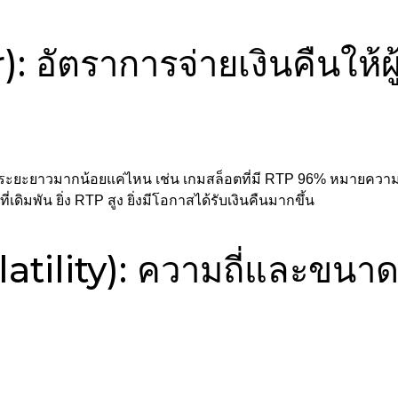
 อัตราการจ่ายเงินคืนให้ผู
ล่นในระยะยาวมากน้อยแค่ไหน เช่น เกมสล็อตที่มี RTP 96% หมายควา
่เดิมพัน ยิ่ง RTP สูง ยิ่งมีโอกาสได้รับเงินคืนมากขึ้น
tility): ความถี่และขนา