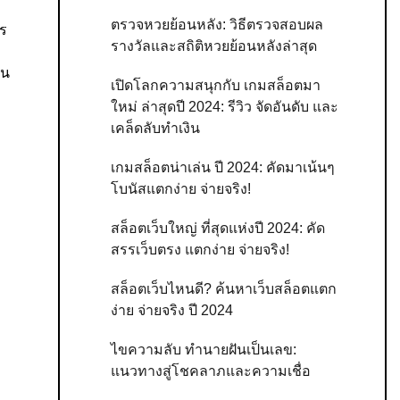
ตรวจหวยย้อนหลัง: วิธีตรวจสอบผล
าร
รางวัลและสถิติหวยย้อนหลังล่าสุด
่น
เปิดโลกความสนุกกับ เกมสล็อตมา
ใหม่ ล่าสุดปี 2024: รีวิว จัดอันดับ และ
เคล็ดลับทำเงิน
เกมสล็อตน่าเล่น ปี 2024: คัดมาเน้นๆ
โบนัสแตกง่าย จ่ายจริง!
สล็อตเว็บใหญ่ ที่สุดแห่งปี 2024: คัด
สรรเว็บตรง แตกง่าย จ่ายจริง!
สล็อตเว็บไหนดี? ค้นหาเว็บสล็อตแตก
ง่าย จ่ายจริง ปี 2024
ไขความลับ ทำนายฝันเป็นเลข:
แนวทางสู่โชคลาภและความเชื่อ