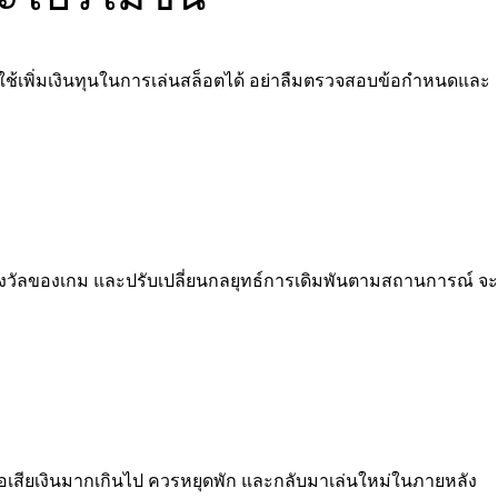
ช้เพิ่มเงินทุนในการเล่นสล็อตได้ อย่าลืมตรวจสอบข้อกำหนดและ
างวัลของเกม และปรับเปลี่ยนกลยุทธ์การเดิมพันตามสถานการณ์ จะ
หรือเสียเงินมากเกินไป ควรหยุดพัก และกลับมาเล่นใหม่ในภายหลัง