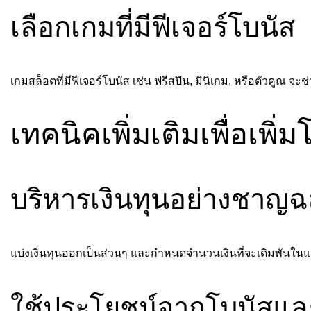
เลือกเกมที่มีฟีเจอร์โบนัส
เกมสล็อตที่มีฟีเจอร์โบนัส เช่น ฟรีสปิน, มินิเกม, หรือตัวคูณ 
เทคนิคเพิ่มเติมเพื่อเพ
บริหารเงินทุนอย่างชาญ
แบ่งเงินทุนออกเป็นส่วนๆ และกำหนดจำนวนเงินที่จะเดิมพันในแต
ใช้ประโยชน์จากโบนัสแล