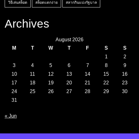
วิธีเล่นสล็อต
สล็อตแตกง่าย
สลากกินแบ่งรัฐบาล
Archives
August 2026
M
T
W
T
F
S
S
1
2
3
4
5
6
7
8
9
10
11
12
13
14
15
16
17
18
19
20
21
22
23
24
25
26
27
28
29
30
31
« Jun