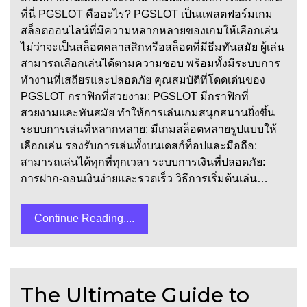
ที่นี่ PGSLOT คืออะไร? PGSLOT เป็นแพลตฟอร์มเกม
สล็อตออนไลน์ที่มีความหลากหลายของเกมให้เลือกเล่น
ไม่ว่าจะเป็นสล็อตคลาสสิกหรือสล็อตที่มีธีมทันสมัย ผู้เล่น
สามารถเลือกเล่นได้ตามความชอบ พร้อมทั้งมีระบบการ
ทำงานที่เสถียรและปลอดภัย คุณสมบัติที่โดดเด่นของ
PGSLOT กราฟิกที่สวยงาม: PGSLOT มีกราฟิกที่
สวยงามและทันสมัย ทำให้การเล่นเกมสนุกสนานยิ่งขึ้น
ระบบการเล่นที่หลากหลาย: มีเกมสล็อตหลายรูปแบบให้
เลือกเล่น รองรับการเล่นทั้งบนเดสก์ท็อปและมือถือ:
สามารถเล่นได้ทุกที่ทุกเวลา ระบบการเงินที่ปลอดภัย:
การฝาก-ถอนเงินง่ายและรวดเร็ว วิธีการเริ่มต้นเล่น…
Continue Reading....
The Ultimate Guide to