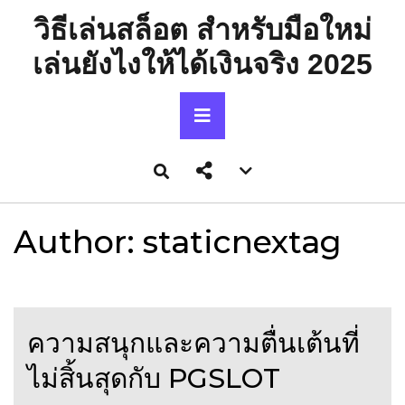
Skip
วิธีเล่นสล็อต สำหรับมือใหม่
to
content
เล่นยังไงให้ได้เงินจริง 2025
Primary
Menu
Account
menu
toggle
Author:
staticnextag
ความสนุกและความตื่นเต้นที่
ไม่สิ้นสุดกับ PGSLOT