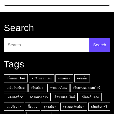
Search
Search
for:
Tags
สล็อตออนไลน์
คาสิโนออนไลน์
เกมสล็อต
เลขเด็ด
เคล็ดลับสล็อต
เว็บสล็อต
หวยออนไลน์
เว็บแทงหวยออนไลน์
เทคนิคสล็อต
ตรวจหวยลาว
ซื้อหวยออนไลน์
สล็อตเว็บตรง
หวยรัฐบาล
ซื้อหวย
สูตรสล็อต
ทดลองเล่นสล็อต
เล่นสล็อตฟรี