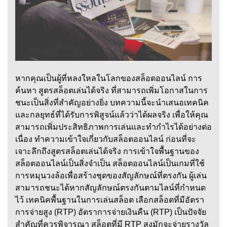
หากคุณเป็นผู้ที่หลงใหลในโลกของสล็อตออนไลน์ การ
ค้นหา สูตรสล็อตเล่นได้จริง ที่สามารถเพิ่มโอกาสในการ
ชนะเป็นสิ่งที่สำคัญอย่างยิ่ง บทความนี้จะนำเสนอเทคนิค
และกลยุทธ์ที่ได้รับการพิสูจน์แล้วว่าได้ผลจริง เพื่อให้คุณ
สามารถเพิ่มประสิทธิภาพการเล่นและทำกำไรได้อย่างต่อ
เนื่อง ทำความเข้าใจเกี่ยวกับสล็อตออนไลน์ ก่อนที่จะ
เจาะลึกถึงสูตรสล็อตเล่นได้จริง การเข้าใจพื้นฐานของ
สล็อตออนไลน์เป็นสิ่งจำเป็น สล็อตออนไลน์เป็นเกมที่ใช้
การหมุนวงล้อเพื่อสร้างชุดของสัญลักษณ์ที่ตรงกัน ผู้เล่น
สามารถชนะได้หากสัญลักษณ์ตรงกันตามไลน์ที่กำหนด
ไว้ เทคนิคพื้นฐานในการเล่นสล็อต เลือกสล็อตที่มีอัตรา
การจ่ายสูง (RTP) อัตราการจ่ายเงินคืน (RTP) เป็นปัจจัย
สำคัญที่ควรพิจารณา สล็อตที่มี RTP สูงมักจะจ่ายรางวัล