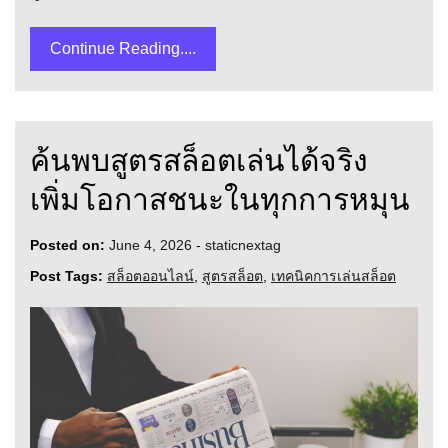
Continue Reading....
ค้นพบสูตรสล็อตเล่นได้จริง
เพิ่มโอกาสชนะในทุกการหมุน
Posted on:
June 4, 2026
-
staticnextag
Post Tags:
สล็อตออนไลน์
,
สูตรสล็อต
,
เทคนิคการเล่นสล็อต