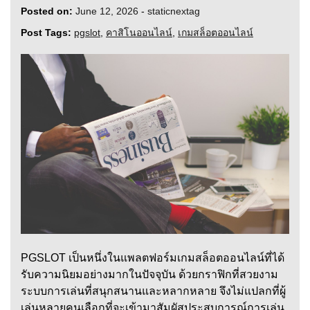
Posted on:
June 12, 2026
-
staticnextag
Post Tags:
pgslot
,
คาสิโนออนไลน์
,
เกมสล็อตออนไลน์
PGSLOT เป็นหนึ่งในแพลตฟอร์มเกมสล็อตออนไลน์ที่ได้
รับความนิยมอย่างมากในปัจจุบัน ด้วยกราฟิกที่สวยงาม
ระบบการเล่นที่สนุกสนานและหลากหลาย จึงไม่แปลกที่ผู้
เล่นหลายคนเลือกที่จะเข้ามาสัมผัสประสบการณ์การเล่น