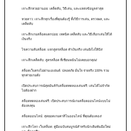
เจาะลึกหวยฮานอย: เคล็ดลับ, วิธีเล่น, และแหล่งข้อมูลล่าสุด
หวยลาว: เจาะลึกทุกเรื่องที่คุณต้องรู้ ทั้งวิธีการเล่น, ตรวจผล, และ
เคล็ดลับ
เจาะลึกเกมสล็อตแตกบ่อย: เทคนิค เคล็ดลับ และวิธีเลือกเล่นให้ได้
เงินจริง
ไขความลับสล็อต: แจกสูตรสล็อต ทำเงินจริง เล่นยังไงให้ปัง!
เจาะลึกเคล็ดลับ: สูตรสล็อต ที่เซียนพนันไม่เคยบอกคุณ!
สล็อตเว็บตรงไม่ผ่านเอเย่นต์: ปลอดภัย มั่นใจ จ่ายจริง 100% รวม
ทุกค่ายเกมดัง
เปิดประสบการณ์สุดมันส์กับสล็อตทดลองเล่นฟรี: เล่นได้ไม่จำกัด
ไม่ต้องฝาก
สล็อตทดลองเล่นฟรี: เปิดประสบการณ์เกมสล็อตออนไลน์แบบไม่
ต้องลงทุน
สล็อตออนไลน์: สุดยอดเกมคาสิโนออนไลน์ ที่คุณต้องลอง!
เจาะลึกโลก เว็บสล็อต: คู่มือฉบับสมบูรณ์สำหรับนักเดิมพันมือใหม่