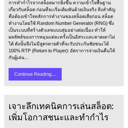
การทำกำไรจากสล็อตมากยิ่งขึ้น ความเข้าใจพื้นฐาน
เกี่ยวกับสล็อต ก่อนที่จะเริ่มเดิมพันด้วยเงินจริง สิ่งสำคัญ
คือต้องเข้าใจหลักการทำงานของสล็อตเสียก่อน สล็อต
ทำงานโดยใช้ Random Number Generator (RNG) ซึ่ง
เป็นระบบที่สร้างตัวเลขแบบสุ่มอย่างต่อเนื่อง ทำให้
ผลลัพธ์ของการหมุนแต่ละครั้งเป็นอิสระและคาดเดาไม่
ได้ ดังนั้นจึงไม่มีสูตรตายตัวที่จะรับประกันชัยชนะได้
100% RTP (Return to Player): อัตราการจ่ายเงินคืนให้
กับผู้เล่น…
Continue Reading....
เจาะลึกเทคนิคการเล่นสล็อต:
เพิ่มโอกาสชนะและทำกำไร