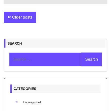
Posts
Older posts
navigation
SEARCH
Search
for:
CATEGORIES
Uncategorized