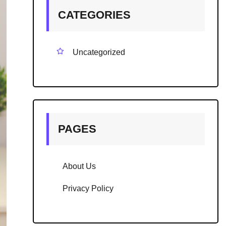
CATEGORIES
Uncategorized
PAGES
About Us
Privacy Policy