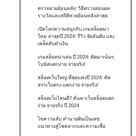
ตรวจหวยย้อนหลัง: วิธีตรวจสอบผล
รางวัลและสถิติหวยย้อนหลังล่าสุด
เปิดโลกความสนุกกับ เกมสล็อตมา
ใหม่ ล่าสุดปี 2024: รีวิว จัดอันดับ และ
เคล็ดลับทำเงิน
เกมสล็อตน่าเล่น ปี 2024: คัดมาเน้นๆ
โบนัสแตกง่าย จ่ายจริง!
สล็อตเว็บใหญ่ ที่สุดแห่งปี 2024: คัด
สรรเว็บตรง แตกง่าย จ่ายจริง!
สล็อตเว็บไหนดี? ค้นหาเว็บสล็อตแตก
ง่าย จ่ายจริง ปี 2024
ไขความลับ ทำนายฝันเป็นเลข:
แนวทางสู่โชคลาภและความเชื่อ