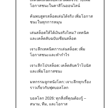
โอกาสชนะในคาสิโนออนไลน์
ค้นพบสูตรสล็อตเล่นได้จริง เพิ่มโอกาส
ชนะในทุกการหมุน
เล่นสล็อตให้ได้เงินจริงไหม? เทคนิค
และเคล็ดลับฉบับเซียนสล็อต
เจาะลึกเทคนิคการเล่นสล็อต: เพิ่ม
โอกาสชนะและทำกำไร
เจาะลึกโปรสล็อต: เคล็ดลับคว้าโบนัส
และเพิ่มโอกาสชนะ
มหกรรมลูกหนังโลก: เจาะลึกทุกเรื่อง
ราวเกี่ยวกับฟุตบอลโลก
บอลโลก 2026: ทุกสิ่งที่คุณต้องรู้ –
สนาม, ทีม, และโอกาส