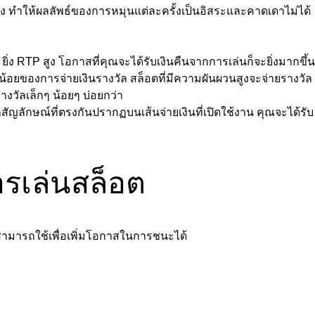
ื่อง ทำให้ผลลัพธ์ของการหมุนแต่ละครั้งเป็นอิสระและคาดเดาไม่ได้
น ยิ่ง RTP สูง โอกาสที่คุณจะได้รับเงินคืนจากการเล่นก็จะยิ่งมากขึ้น
อยของการจ่ายเงินรางวัล สล็อตที่มีความผันผวนสูงจะจ่ายรางวัล
างวัลเล็กๆ น้อยๆ บ่อยกว่า
ญลักษณ์ที่ตรงกันปรากฏบนเส้นจ่ายเงินที่เปิดใช้งาน คุณจะได้รับ
รเล่นสล็อต
ุณสามารถใช้เพื่อเพิ่มโอกาสในการชนะได้