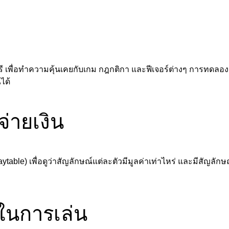
รี เพื่อทำความคุ้นเคยกับเกม กฎกติกา และฟีเจอร์ต่างๆ การทดลอง
ได้
่ายเงิน
able) เพื่อดูว่าสัญลักษณ์แต่ละตัวมีมูลค่าเท่าไหร่ และมีสัญลักษ
มในการเล่น