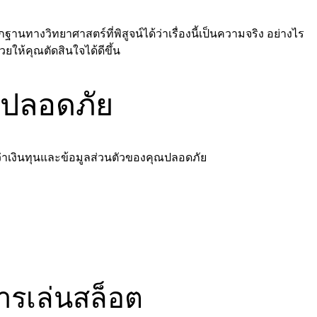
านทางวิทยาศาสตร์ที่พิสูจน์ได้ว่าเรื่องนี้เป็นความจริง อย่างไร
ยให้คุณตัดสินใจได้ดีขึ้น
งปลอดภัย
นใจว่าเงินทุนและข้อมูลส่วนตัวของคุณปลอดภัย
ารเล่นสล็อต