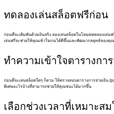
ทดลองเล่นสล็อตฟรีก่อน
ก่อนที่จะเดิมพันด้วยเงินจริง ลองเล่นสล็อตในโหมดทดลองเล่นฟ
เล่นฟรีจะช่วยให้คุณเข้าใจเกมได้ดีขึ้นและพัฒนากลยุทธ์ของคุณ
ทำความเข้าใจตารางการจ
ก่อนที่จะเล่นสล็อตใดๆ ก็ตาม ให้ตรวจสอบตารางการจ่ายเงิน (payt
พิเศษอะไรบ้างที่สามารถช่วยให้คุณชนะได้มากขึ้น
เลือกช่วงเวลาที่เหมาะส