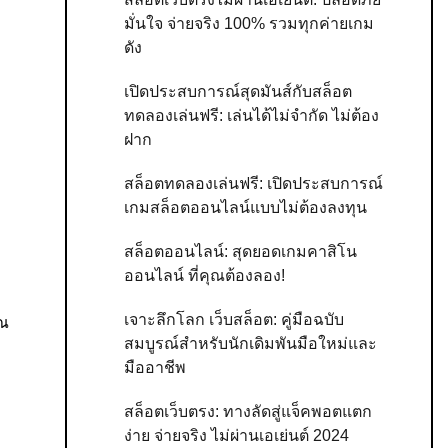
มั่นใจ จ่ายจริง 100% รวมทุกค่ายเกม
ดัง
เปิดประสบการณ์สุดมันส์กับสล็อต
ทดลองเล่นฟรี: เล่นได้ไม่จำกัด ไม่ต้อง
ฝาก
สล็อตทดลองเล่นฟรี: เปิดประสบการณ์
เกมสล็อตออนไลน์แบบไม่ต้องลงทุน
สล็อตออนไลน์: สุดยอดเกมคาสิโน
ออนไลน์ ที่คุณต้องลอง!
เจาะลึกโลก เว็บสล็อต: คู่มือฉบับ
ุณ
สมบูรณ์สำหรับนักเดิมพันมือใหม่และ
มืออาชีพ
สล็อตเว็บตรง: ทางลัดสู่แจ็คพอตแตก
ง่าย จ่ายจริง ไม่ผ่านเอเย่นต์ 2024