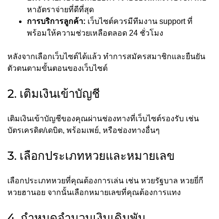
หาอัตราจ่ายที่ดีที่สุด
การบริการลูกค้า:
เว็บไซต์ควรมีทีมงาน support ที่
พร้อมให้ความช่วยเหลือตลอด 24 ชั่วโมง
หลังจากเลือกเว็บไซต์ได้แล้ว ทำการสมัครสมาชิกและยืนยัน
ตัวตนตามขั้นตอนของเว็บไซต์
2. เติมเงินเข้าบัญชี
เติมเงินเข้าบัญชีของคุณผ่านช่องทางที่เว็บไซต์รองรับ เช่น
บัตรเครดิต/เดบิต, พร้อมเพย์, หรือช่องทางอื่นๆ
3. เลือกประเภทหวยและหมายเลข
เลือกประเภทหวยที่คุณต้องการเล่น เช่น หวยรัฐบาล หวยยี่กี
หวยฮานอย จากนั้นเลือกหมายเลขที่คุณต้องการแทง
4. กำหนดจำนวนเงินเดิมพัน