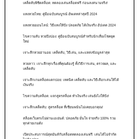
เคล็ดลับพิชิตสล็อต: ทดลองเล่นสล็อตฟรี ก่อนลงสนามจริง!
แทงหวยไทย: คู่มือฉบับสมบูรณ์ อัพเดทล่าสุดปี 2024
แทงหวยออนไลน์: วิธีแทงให้ปัง ปลอดภัย ได้เงินจริง อัปเดต 2024
ไขความลับ หวยปิงปอง: คู่มือฉบับสมบูรณ์สำหรับนักเสี่ยงโชคยุค
ใหม่
เจาะลึกหวยฮานอย: เคล็ดลับ, วิธีเล่น, และแหล่งข้อมูลล่าสุด
หวยลาว: เจาะลึกทุกเรื่องที่คุณต้องรู้ ทั้งวิธีการเล่น, ตรวจผล, และ
เคล็ดลับ
เจาะลึกเกมสล็อตแตกบ่อย: เทคนิค เคล็ดลับ และวิธีเลือกเล่นให้ได้
เงินจริง
ไขความลับสล็อต: แจกสูตรสล็อต ทำเงินจริง เล่นยังไงให้ปัง!
เจาะลึกเคล็ดลับ: สูตรสล็อต ที่เซียนพนันไม่เคยบอกคุณ!
สล็อตเว็บตรงไม่ผ่านเอเย่นต์: ปลอดภัย มั่นใจ จ่ายจริง 100% รวม
ทุกค่ายเกมดัง
เปิดประสบการณ์สุดมันส์กับสล็อตทดลองเล่นฟรี: เล่นได้ไม่จำกัด