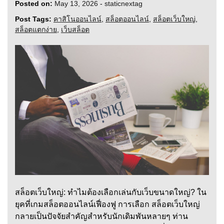
Posted on:
May 13, 2026
-
staticnextag
Post Tags:
คาสิโนออนไลน์
,
สล็อตออนไลน์
,
สล็อตเว็บใหญ่
,
สล็อตแตกง่าย
,
เว็บสล็อต
สล็อตเว็บใหญ่: ทำไมต้องเลือกเล่นกับเว็บขนาดใหญ่? ใน
ยุคที่เกมสล็อตออนไลน์เฟื่องฟู การเลือก สล็อตเว็บใหญ่
กลายเป็นปัจจัยสำคัญสำหรับนักเดิมพันหลายๆ ท่าน