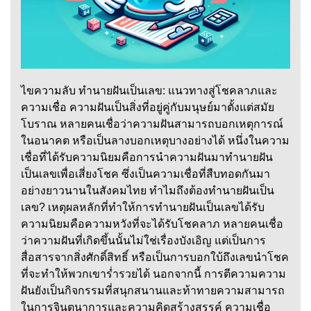
ไขความลับ ทำนายฝันเป็นเลข: แนวทางสู่โชคลาภและ
ความเชื่อ ความฝันเป็นสิ่งที่อยู่คู่กับมนุษย์มาตั้งแต่สมัย
โบราณ หลายคนเชื่อว่าความฝันสามารถบอกเหตุการณ์
ในอนาคต หรือเป็นลางบอกเหตุบางอย่างได้ หนึ่งในความ
เชื่อที่ได้รับความนิยมคือการนำความฝันมาทำนายฝัน
เป็นเลขเพื่อเสี่ยงโชค ซึ่งเป็นความเชื่อที่สืบทอดกันมา
อย่างยาวนานในสังคมไทย ทำไมถึงต้องทำนายฝันเป็น
เลข? เหตุผลหลักที่ทำให้การทำนายฝันเป็นเลขได้รับ
ความนิยมคือความหวังที่จะได้รับโชคลาภ หลายคนเชื่อ
ว่าความฝันที่เกิดขึ้นนั้นไม่ใช่เรื่องบังเอิญ แต่เป็นการ
สื่อสารจากสิ่งศักดิ์สิทธิ์ หรือเป็นการบอกใบ้ถึงเลขนำโชค
ที่จะทำให้พวกเขาร่ำรวยได้ นอกจากนี้ การตีความความ
ฝันยังเป็นกิจกรรมที่สนุกสนานและท้าทายความสามารถ
ในการจินตนาการและความคิดสร้างสรรค์ ความเชื่อ