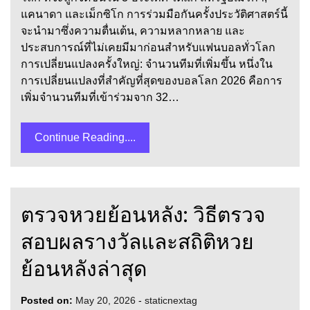
แคนาดา และเม็กซิโก การร่วมมือกันครั้งประวัติศาสตร์นี้
จะนำมาซึ่งความตื่นเต้น, ความหลากหลาย และ
ประสบการณ์ที่ไม่เคยมีมาก่อนสำหรับแฟนบอลทั่วโลก
การเปลี่ยนแปลงครั้งใหญ่: จำนวนทีมที่เพิ่มขึ้น หนึ่งใน
การเปลี่ยนแปลงที่สำคัญที่สุดของบอลโลก 2026 คือการ
เพิ่มจำนวนทีมที่เข้าร่วมจาก 32…
Continue Reading....
ตรวจหวยย้อนหลัง: วิธีตรวจ
สอบผลรางวัลและสถิติหวย
ย้อนหลังล่าสุด
Posted on:
May 20, 2026
-
staticnextag