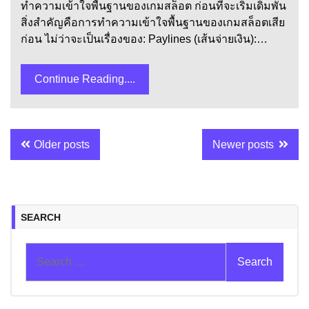
ทำความเข้าใจพื้นฐานของเกมสล็อต ก่อนที่จะเริ่มเดิมพัน
สิ่งสำคัญคือการทำความเข้าใจพื้นฐานของเกมสล็อตเสีย
ก่อน ไม่ว่าจะเป็นเรื่องของ: Paylines (เส้นจ่ายเงิน):…
Continue Reading....
Posts
Older posts
Newer posts
navigation
SEARCH
Search
for: