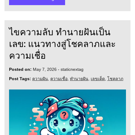
ไขความลับ ทำนายฝันเป็น
เลข: แนวทางสู่โชคลาภและ
ความเชื่อ
Posted on:
May 7, 2026
-
staticnextag
Post Tags:
ความฝัน
,
ความเชื่อ
,
ทำนายฝัน
,
เลขเด็ด
,
โชคลาภ