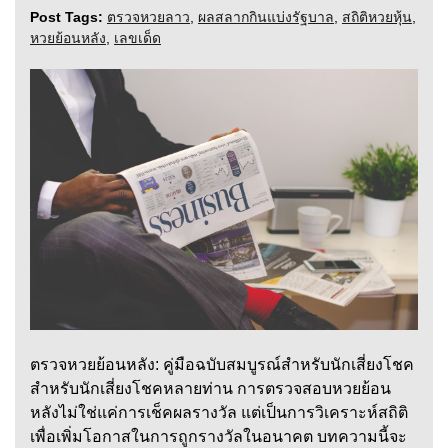
Post Tags:
ตรวจหวยลาว
,
ผลสลากกินแบ่งรัฐบาล
,
สถิติหวยหุ้น
,
หวยย้อนหลัง
,
เลขเด็ด
ตรวจหวยย้อนหลัง: คู่มือฉบับสมบูรณ์สำหรับนักเสี่ยงโชค
สำหรับนักเสี่ยงโชคหลายท่าน การตรวจสอบหวยย้อน
หลังไม่ใช่แค่การเช็คผลรางวัล แต่เป็นการวิเคราะห์สถิติ
เพื่อเพิ่มโอกาสในการถูกรางวัลในอนาคต บทความนี้จะ