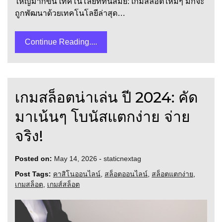
ใหญ่มากขึ้น เทคโนโลยีที่ทันสมัย: เกมสล็อตใหม่ๆ มักจะ
ถูกพัฒนาด้วยเทคโนโลยีล่าสุด…
Continue Reading....
เกมสล็อตน่าเล่น ปี 2024: คัด
มาเน้นๆ โบนัสแตกง่าย จ่าย
จริง!
Posted on:
May 14, 2026
-
staticnextag
Post Tags:
คาสิโนออนไลน์
,
สล็อตออนไลน์
,
สล็อตแตกง่าย
,
เกมสล็อต
,
เกมส์สล็อต