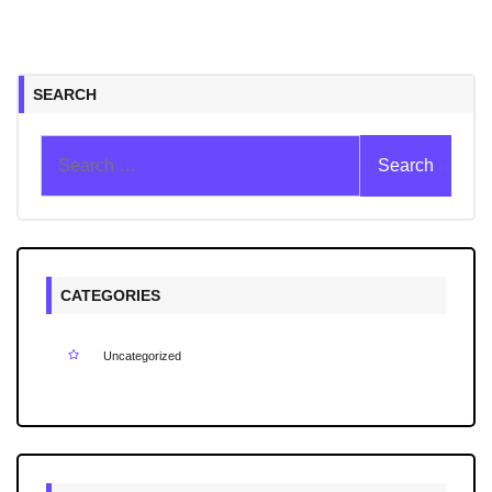
SEARCH
Search
for:
CATEGORIES
Uncategorized