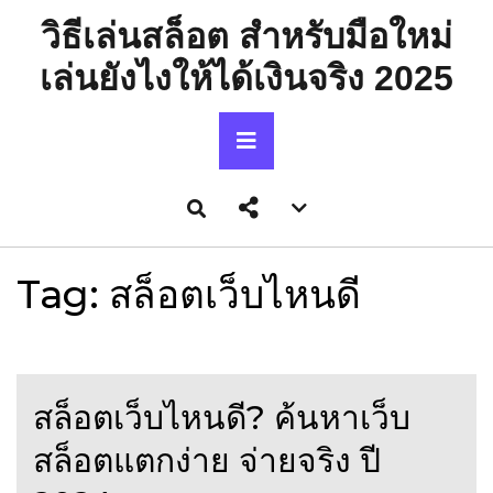
Skip
วิธีเล่นสล็อต สำหรับมือใหม่
to
content
เล่นยังไงให้ได้เงินจริง 2025
Primary
Menu
Account
menu
toggle
Tag:
สล็อตเว็บไหนดี
สล็อตเว็บไหนดี? ค้นหาเว็บ
สล็อตแตกง่าย จ่ายจริง ปี