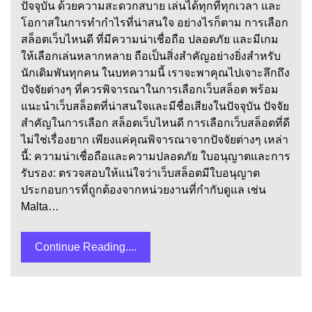
ปัจจุบัน ด้วยความสะดวกสบาย เล่นได้ทุกที่ทุกเวลา และ
โอกาสในการทำกำไรที่น่าสนใจ อย่างไรก็ตาม การเลือก
สล็อตเว็บไหนดี ที่มีความน่าเชื่อถือ ปลอดภัย และมีเกม
ให้เลือกเล่นหลากหลาย ถือเป็นสิ่งสำคัญอย่างยิ่งสำหรับ
นักเดิมพันทุกคน ในบทความนี้ เราจะพาคุณไปเจาะลึกถึง
ปัจจัยต่างๆ ที่ควรพิจารณาในการเลือกเว็บสล็อต พร้อม
แนะนำเว็บสล็อตที่น่าสนใจและมีชื่อเสียงในปัจจุบัน ปัจจัย
สำคัญในการเลือก สล็อตเว็บไหนดี การเลือกเว็บสล็อตที่ดี
ไม่ใช่เรื่องยาก เพียงแค่คุณพิจารณาจากปัจจัยต่างๆ เหล่า
นี้: ความน่าเชื่อถือและความปลอดภัย ใบอนุญาตและการ
รับรอง: ตรวจสอบให้แน่ใจว่าเว็บสล็อตมีใบอนุญาต
ประกอบการที่ถูกต้องจากหน่วยงานที่กำกับดูแล เช่น
Malta…
Continue Reading....