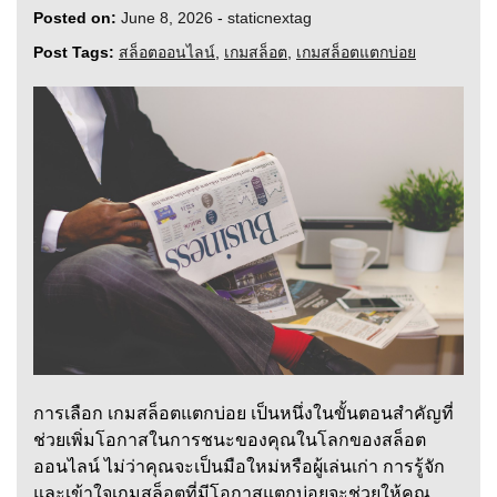
Posted on:
June 8, 2026
-
staticnextag
Post Tags:
สล็อตออนไลน์
,
เกมสล็อต
,
เกมสล็อตแตกบ่อย
การเลือก เกมสล็อตแตกบ่อย เป็นหนึ่งในขั้นตอนสำคัญที่
ช่วยเพิ่มโอกาสในการชนะของคุณในโลกของสล็อต
ออนไลน์ ไม่ว่าคุณจะเป็นมือใหม่หรือผู้เล่นเก่า การรู้จัก
และเข้าใจเกมสล็อตที่มีโอกาสแตกบ่อยจะช่วยให้คุณ