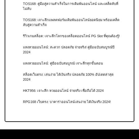
TOS168: คู่มือสู่ความสำเร็จในการเดิมพันออนไลน์ และเคล็ดลับที่
ไม่ลับ
TOS168: เจาะลึกแพลตฟอร์มเดิมพันออนไลน์ยอดนิยม พร้อมเคล็ด
ลับสู่ความสำเร็จ
รีวิวเกมสล็อต: เจาะลึกโลกของสล็อตออนไลน์ PG Slot ที่คุณต้องรู้!
แทงหวยออนไลน์: สะดวก ปลอดภัย จ่ายจริง! คู่มือฉบับสมบูรณ์ปี
2024
แทงหวยออนไลน์: คู่มือฉบับสมบูรณ์ เจาะลึกทุกขั้นตอน
สล็อตเว็บตรง: เล่นง่าย ได้เงินจริง ปลอดภัย 100% อัปเดตล่าสุด
2024
HKT956: เจาะลึก หวยออนไลน์ จ่ายจริง เชื่อถือได้ 2024
RPG168 เว็บตรง: บาคาร่าออนไลน์เล่นง่าย ได้เงินจริง 2024!