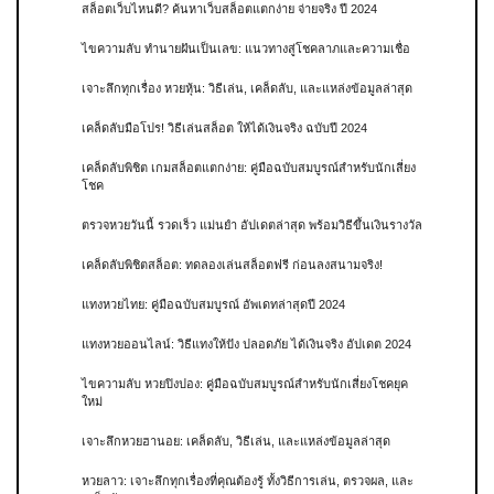
สล็อตเว็บไหนดี? ค้นหาเว็บสล็อตแตกง่าย จ่ายจริง ปี 2024
ไขความลับ ทำนายฝันเป็นเลข: แนวทางสู่โชคลาภและความเชื่อ
เจาะลึกทุกเรื่อง หวยหุ้น: วิธีเล่น, เคล็ดลับ, และแหล่งข้อมูลล่าสุด
เคล็ดลับมือโปร! วิธีเล่นสล็อต ให้ได้เงินจริง ฉบับปี 2024
เคล็ดลับพิชิต เกมสล็อตแตกง่าย: คู่มือฉบับสมบูรณ์สำหรับนักเสี่ยง
โชค
ตรวจหวยวันนี้ รวดเร็ว แม่นยำ อัปเดตล่าสุด พร้อมวิธีขึ้นเงินรางวัล
เคล็ดลับพิชิตสล็อต: ทดลองเล่นสล็อตฟรี ก่อนลงสนามจริง!
แทงหวยไทย: คู่มือฉบับสมบูรณ์ อัพเดทล่าสุดปี 2024
แทงหวยออนไลน์: วิธีแทงให้ปัง ปลอดภัย ได้เงินจริง อัปเดต 2024
ไขความลับ หวยปิงปอง: คู่มือฉบับสมบูรณ์สำหรับนักเสี่ยงโชคยุค
ใหม่
เจาะลึกหวยฮานอย: เคล็ดลับ, วิธีเล่น, และแหล่งข้อมูลล่าสุด
หวยลาว: เจาะลึกทุกเรื่องที่คุณต้องรู้ ทั้งวิธีการเล่น, ตรวจผล, และ