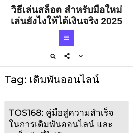
Skip
วิธีเล่นสล็อต สำหรับมือใหม่
to
content
เล่นยังไงให้ได้เงินจริง 2025
Primary
Menu
Account
menu
toggle
Tag:
เดิมพันออนไลน์
TOS168: คู่มือสู่ความสำเร็จ
ในการเดิมพันออนไลน์ และ