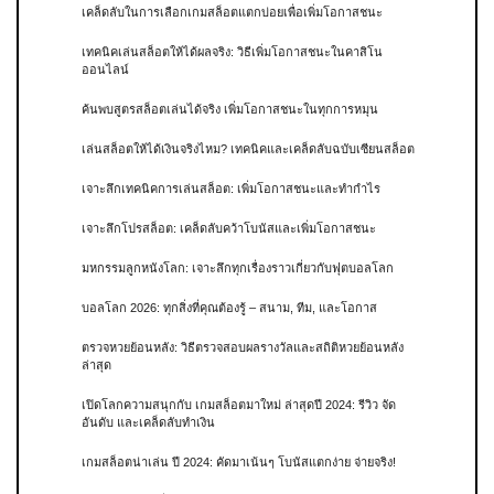
เคล็ดลับในการเลือกเกมสล็อตแตกบ่อยเพื่อเพิ่มโอกาสชนะ
เทคนิคเล่นสล็อตให้ได้ผลจริง: วิธีเพิ่มโอกาสชนะในคาสิโน
ออนไลน์
ค้นพบสูตรสล็อตเล่นได้จริง เพิ่มโอกาสชนะในทุกการหมุน
เล่นสล็อตให้ได้เงินจริงไหม? เทคนิคและเคล็ดลับฉบับเซียนสล็อต
เจาะลึกเทคนิคการเล่นสล็อต: เพิ่มโอกาสชนะและทำกำไร
เจาะลึกโปรสล็อต: เคล็ดลับคว้าโบนัสและเพิ่มโอกาสชนะ
มหกรรมลูกหนังโลก: เจาะลึกทุกเรื่องราวเกี่ยวกับฟุตบอลโลก
บอลโลก 2026: ทุกสิ่งที่คุณต้องรู้ – สนาม, ทีม, และโอกาส
ตรวจหวยย้อนหลัง: วิธีตรวจสอบผลรางวัลและสถิติหวยย้อนหลัง
ล่าสุด
เปิดโลกความสนุกกับ เกมสล็อตมาใหม่ ล่าสุดปี 2024: รีวิว จัด
อันดับ และเคล็ดลับทำเงิน
เกมสล็อตน่าเล่น ปี 2024: คัดมาเน้นๆ โบนัสแตกง่าย จ่ายจริง!