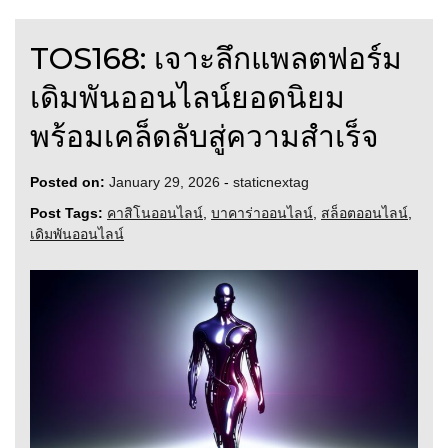
TOS168: เจาะลึกแพลตฟอร์ม
เดิมพันออนไลน์ยอดนิยม
พร้อมเคล็ดลับสู่ความสำเร็จ
Posted on:
January 29, 2026
-
staticnextag
Post Tags:
คาสิโนออนไลน์
,
บาคาร่าออนไลน์
,
สล็อตออนไลน์
,
เดิมพันออนไลน์