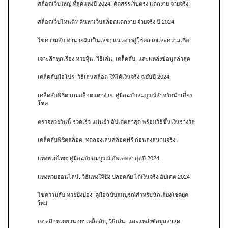
สล็อตเว็บใหญ่ ที่สุดแห่งปี 2024: คัดสรรเว็บตรง แตกง่าย จ่ายจริง!
สล็อตเว็บไหนดี? ค้นหาเว็บสล็อตแตกง่าย จ่ายจริง ปี 2024
ไขความลับ ทำนายฝันเป็นเลข: แนวทางสู่โชคลาภและความเชื่อ
เจาะลึกทุกเรื่อง หวยหุ้น: วิธีเล่น, เคล็ดลับ, และแหล่งข้อมูลล่าสุด
เคล็ดลับมือโปร! วิธีเล่นสล็อต ให้ได้เงินจริง ฉบับปี 2024
เคล็ดลับพิชิต เกมสล็อตแตกง่าย: คู่มือฉบับสมบูรณ์สำหรับนักเสี่ยง
โชค
ตรวจหวยวันนี้ รวดเร็ว แม่นยำ อัปเดตล่าสุด พร้อมวิธีขึ้นเงินรางวัล
เคล็ดลับพิชิตสล็อต: ทดลองเล่นสล็อตฟรี ก่อนลงสนามจริง!
แทงหวยไทย: คู่มือฉบับสมบูรณ์ อัพเดทล่าสุดปี 2024
แทงหวยออนไลน์: วิธีแทงให้ปัง ปลอดภัย ได้เงินจริง อัปเดต 2024
ไขความลับ หวยปิงปอง: คู่มือฉบับสมบูรณ์สำหรับนักเสี่ยงโชคยุค
ใหม่
เจาะลึกหวยฮานอย: เคล็ดลับ, วิธีเล่น, และแหล่งข้อมูลล่าสุด