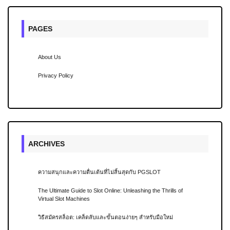
PAGES
About Us
Privacy Policy
ARCHIVES
ความสนุกและความตื่นเต้นที่ไม่สิ้นสุดกับ PGSLOT
The Ultimate Guide to Slot Online: Unleashing the Thrills of
Virtual Slot Machines
วิธีสมัครสล็อต: เคล็ดลับและขั้นตอนง่ายๆ สำหรับมือใหม่