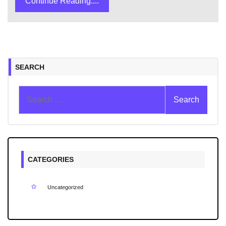
Continue Reading....
SEARCH
Search
for:
CATEGORIES
Uncategorized