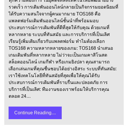
ทุกความต้องการ ในยุคดิจิทัลที่เทคโนโลยีพัฒนาอย่าง
รวดเร็ว การเดิมพันออนไลน์กลายเป็นกิจกรรมยอดนิยมที่
ได้รับความสนใจจากผู้คนมากมาย TOS168 คือ
แพลตฟอร์มเดิมพันออนไลน์ชั้นนำที่พร้อมมอบ
ประสบการณ์การเดิมพันที่ดีที่สุดให้กับคุณ ด้วยเกมที่
หลากหลาย ระบบที่ทันสมัย และการบริการที่เป็นเลิศ
เรียนรู้เพิ่มเติมเกี่ยวกับแพลตฟอร์ม ทำไมต้องเลือก
TOS168 ความหลากหลายของเกม: TOS168 นำเสนอ
เกมเดิมพันที่หลากหลาย ไม่ว่าจะเป็นเกมคาสิโนสด
สล็อตออนไลน์ เกมกีฬา หรือเกมยิงปลา คุณสามารถ
เลือกเล่นเกมที่คุณชื่นชอบได้อย่างอิสระ ระบบที่ทันสมัย:
เราใช้เทคโนโลยีที่ทันสมัยที่สุดเพื่อให้คุณได้รับ
ประสบการณ์การเดิมพันที่ราบรื่นและปลอดภัย การ
บริการที่เป็นเลิศ: ทีมงานของเราพร้อมให้บริการคุณ
ตลอด 24…
Continue Reading....