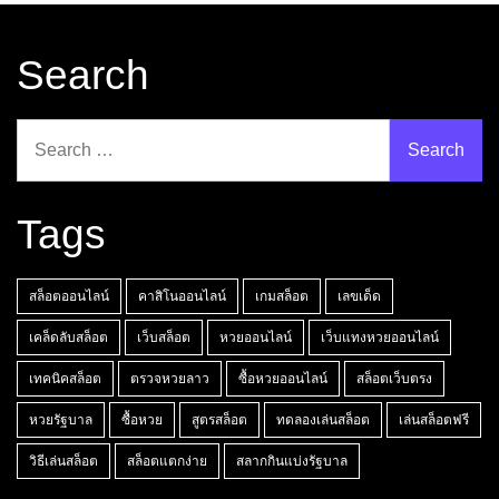
Search
Search
for:
Tags
สล็อตออนไลน์
คาสิโนออนไลน์
เกมสล็อต
เลขเด็ด
เคล็ดลับสล็อต
เว็บสล็อต
หวยออนไลน์
เว็บแทงหวยออนไลน์
เทคนิคสล็อต
ตรวจหวยลาว
ซื้อหวยออนไลน์
สล็อตเว็บตรง
หวยรัฐบาล
ซื้อหวย
สูตรสล็อต
ทดลองเล่นสล็อต
เล่นสล็อตฟรี
วิธีเล่นสล็อต
สล็อตแตกง่าย
สลากกินแบ่งรัฐบาล