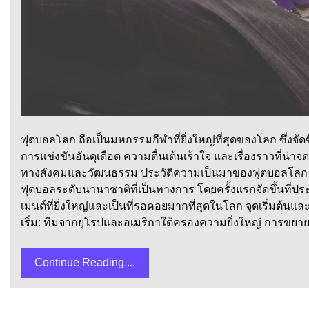
ฟุตบอลโลก ถือเป็นมหกรรมกีฬาที่ยิ่งใหญ่ที่สุดของโลก ซึ่งจัด
การแข่งขันอันดุเดือด ความตื่นเต้นเร้าใจ และเรื่องราวที่น
ทางสังคมและวัฒนธรรม ประวัติความเป็นมาของฟุตบอลโลก ฟ
ฟุตบอลระดับนานาชาติที่เป็นทางการ โดยครั้งแรกจัดขึ้นที่ประเ
เมนต์ที่ยิ่งใหญ่และเป็นที่รอคอยมากที่สุดในโลก จุดเริ่มต้นแล
เริ่ม: ทีมจากยุโรปและอเมริกาใต้ครองความยิ่งใหญ่ การขยายตัว
Continue Reading....