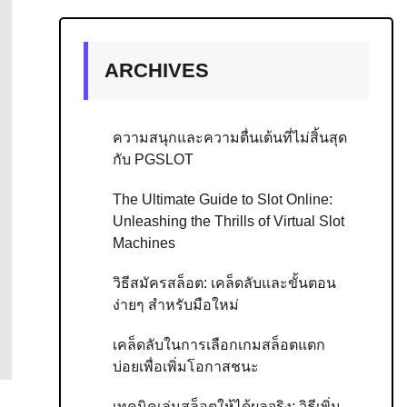
ARCHIVES
ความสนุกและความตื่นเต้นที่ไม่สิ้นสุด
กับ PGSLOT
The Ultimate Guide to Slot Online:
Unleashing the Thrills of Virtual Slot
Machines
วิธีสมัครสล็อต: เคล็ดลับและขั้นตอน
ง่ายๆ สำหรับมือใหม่
เคล็ดลับในการเลือกเกมสล็อตแตก
บ่อยเพื่อเพิ่มโอกาสชนะ
เทคนิคเล่นสล็อตให้ได้ผลจริง: วิธีเพิ่ม