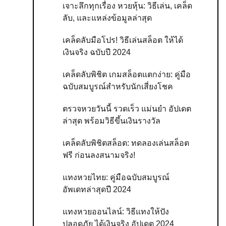
เจาะลึกทุกเรื่อง หวยหุ้น: วิธีเล่น, เคล็ด
ลับ, และแหล่งข้อมูลล่าสุด
เคล็ดลับมือโปร! วิธีเล่นสล็อต ให้ได้
เงินจริง ฉบับปี 2024
เคล็ดลับพิชิต เกมสล็อตแตกง่าย: คู่มือ
ฉบับสมบูรณ์สำหรับนักเสี่ยงโชค
ตรวจหวยวันนี้ รวดเร็ว แม่นยำ อัปเดต
ล่าสุด พร้อมวิธีขึ้นเงินรางวัล
เคล็ดลับพิชิตสล็อต: ทดลองเล่นสล็อต
ฟรี ก่อนลงสนามจริง!
แทงหวยไทย: คู่มือฉบับสมบูรณ์
อัพเดทล่าสุดปี 2024
แทงหวยออนไลน์: วิธีแทงให้ปัง
ปลอดภัย ได้เงินจริง อัปเดต 2024