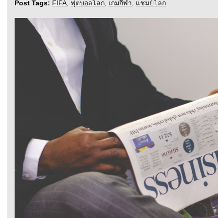
Post Tags:
FIFA
,
ฟุตบอลโลก
,
เกมกีฬา
,
แชมป์โลก