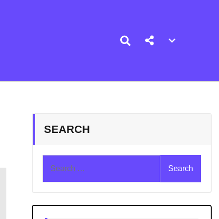
Account
menu
toggle
SEARCH
Search
for: