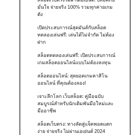
มั่นใจ จ่ายจริง 100% รวมทุกค่ายเกม
ดัง
เปิดประสบการณ์สุดมันส์กับสล็อต
ทดลองเล่นฟรี: เล่นได้ไม่จำกัด ไม่ต้อง
ฝาก
สล็อตทดลองเล่นฟรี: เปิดประสบการณ์
เกมสล็อตออนไลน์แบบไม่ต้องลงทุน
สล็อตออนไลน์: สุดยอดเกมคาสิโน
ออนไลน์ ที่คุณต้องลอง!
เจาะลึกโลก เว็บสล็อต: คู่มือฉบับ
สมบูรณ์สำหรับนักเดิมพันมือใหม่และ
มืออาชีพ
สล็อตเว็บตรง: ทางลัดสู่แจ็คพอตแตก
ง่าย จ่ายจริง ไม่ผ่านเอเย่นต์ 2024