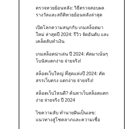
ตรวจหวยย้อนหลัง: วิธีตรวจสอบผล
รางวัลและสถิติหวยย้อนหลังล่าสุด
เปิดโลกความสนุกกับ เกมสล็อตมา
ใหม่ ล่าสุดปี 2024: รีวิว จัดอันดับ และ
เคล็ดลับทำเงิน
เกมสล็อตน่าเล่น ปี 2024: คัดมาเน้นๆ
โบนัสแตกง่าย จ่ายจริง!
สล็อตเว็บใหญ่ ที่สุดแห่งปี 2024: คัด
สรรเว็บตรง แตกง่าย จ่ายจริง!
สล็อตเว็บไหนดี? ค้นหาเว็บสล็อตแตก
ง่าย จ่ายจริง ปี 2024
ไขความลับ ทำนายฝันเป็นเลข:
แนวทางสู่โชคลาภและความเชื่อ