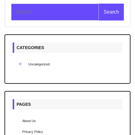
Search
for:
CATEGORIES
Uncategorized
PAGES
About Us
Privacy Policy