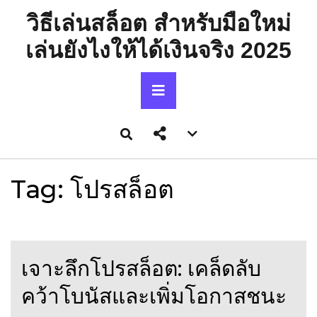
Skip
วิธีเล่นสล็อต สำหรับมือใหม่
to
content
เล่นยังไงให้ได้เงินจริง 2025
Primary
Menu
Account
menu
toggle
Tag:
โปรสล็อต
เจาะลึกโปรสล็อต: เคล็ดลับ
คว้าโบนัสและเพิ่มโอกาสชนะ