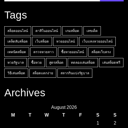
Tags
สล็อตออนไลน์
คาสิโนออนไลน์
เกมสล็อต
เลขเด็ด
เคล็ดลับสล็อต
เว็บสล็อต
หวยออนไลน์
เว็บแทงหวยออนไลน์
เทคนิคสล็อต
ตรวจหวยลาว
ซื้อหวยออนไลน์
สล็อตเว็บตรง
หวยรัฐบาล
ซื้อหวย
สูตรสล็อต
ทดลองเล่นสล็อต
เล่นสล็อตฟรี
วิธีเล่นสล็อต
สล็อตแตกง่าย
สลากกินแบ่งรัฐบาล
Archives
August 2026
M
T
W
T
F
S
S
1
2