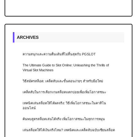
ARCHIVES
ความสนุกและความตื่นเต้นที่ไม่สิ้นสุดกับ PGSLOT
The Ultimate Guide to Slot Online: Unleashing the Thrills of
Virtual Slot Machines
วิธีสมัครสล็อต: เคล็ดลับและขั้นตอนง่ายๆ สำหรับมือใหม่
เคล็ดลับในการเลือกเกมสล็อตแตกบ่อยเพื่อเพิ่มโอกาสชนะ
เทคนิคเล่นสล็อตให้ได้ผลจริง: วิธีเพิ่มโอกาสชนะในคาสิโน
ออนไลน์
ค้นพบสูตรสล็อตเล่นได้จริง เพิ่มโอกาสชนะในทุกการหมุน
เล่นสล็อตให้ได้เงินจริงไหม? เทคนิคและเคล็ดลับฉบับเซียนสล็อต